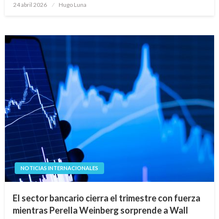
Publicado
24 abril 2026
Hugo Luna
en
NOTICIAS INTERNACIONALES
El sector bancario cierra el trimestre con fuerza
mientras Perella Weinberg sorprende a Wall