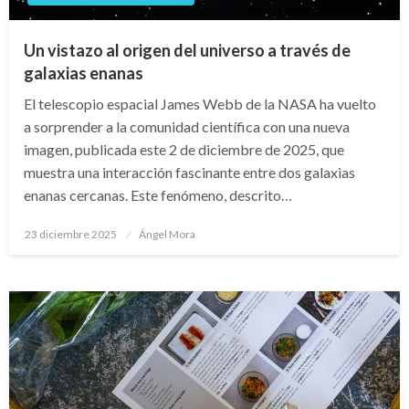
Un vistazo al origen del universo a través de
galaxias enanas
El telescopio espacial James Webb de la NASA ha vuelto
a sorprender a la comunidad científica con una nueva
imagen, publicada este 2 de diciembre de 2025, que
muestra una interacción fascinante entre dos galaxias
enanas cercanas. Este fenómeno, descrito…
Publicado
23 diciembre 2025
Ángel Mora
en