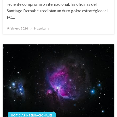
reciente compromiso internacional, las oficinas del
Santiago Bernabéu recibían un duro golpe estratégico: el
FC…
Publicado
9 febrero 2026
Hugo Luna
en
NOTICIAS INTERNACIONALES