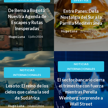
LIFESTYLE
De Berna a Bogotá:
Entre Panes: De la
Nuestra Agenda de
Nostalgia del Sur a la
Escapes y Rutas
Parrilla Mediterránea
Inesperadas
Hugo Luna
22 mayo 2026
Hugo Luna
1 julio 2026
NOTICIAS
INTERNACIONALES
NOTICIAS
INTERNACIONALES
El sector bancario cierra
Lesoto: El reino de los
el trimestre con fuerza
cielos que calma la sed
mientras Perella
de Sudáfrica
Weinberg sorprende a
Wall Street
Hugo Luna
24 abril 2026