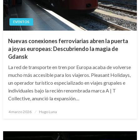
EVENTOS
Nuevas conexiones ferroviarias abren la puerta
a joyas europeas: Descubriendo la magia de
Gdansk
La red de transporte en tren por Europa acaba de volverse
mucho más accesible para los viajeros. Pleasant Holidays,
un operador turístico especializado en viajes grupales e
individuales bajo la recién renombrada marca A | T
Collective, anunció la expansión…
Publicado
4 marzo 2026
Hugo Luna
en