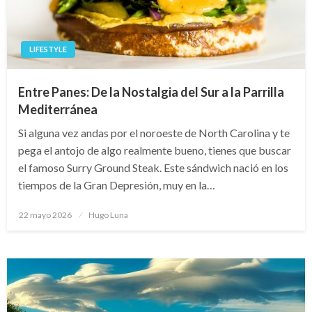
LIFESTYLE
Entre Panes: De la Nostalgia del Sur a la Parrilla
Mediterránea
Si alguna vez andas por el noroeste de North Carolina y te
pega el antojo de algo realmente bueno, tienes que buscar
el famoso Surry Ground Steak. Este sándwich nació en los
tiempos de la Gran Depresión, muy en la…
Publicado
22 mayo 2026
Hugo Luna
en