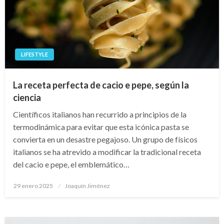
LIFESTYLE
La receta perfecta de cacio e pepe, según la
ciencia
Científicos italianos han recurrido a principios de la
termodinámica para evitar que esta icónica pasta se
convierta en un desastre pegajoso. Un grupo de físicos
italianos se ha atrevido a modificar la tradicional receta
del cacio e pepe, el emblemático…
Publicado
29 enero 2025
Joaquín Jiménez
en