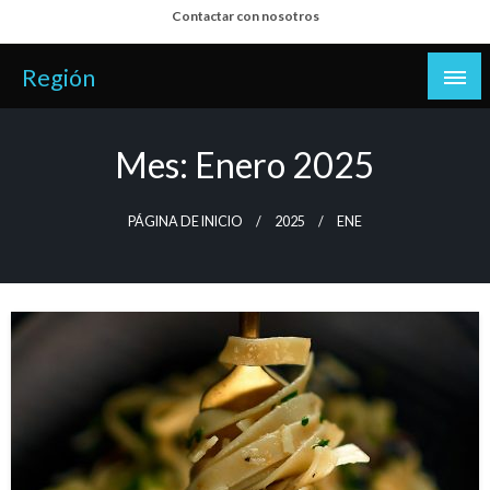
Salta
Contactar con nosotros
al
contenido
Región
Mes:
Enero 2025
PÁGINA DE INICIO
2025
ENE