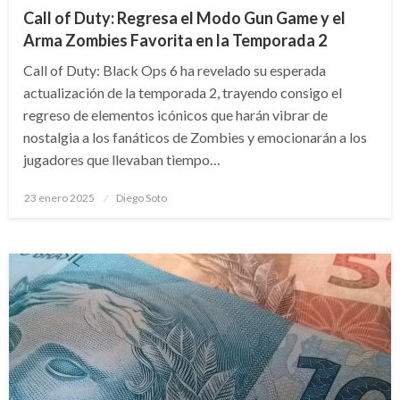
Call of Duty: Regresa el Modo Gun Game y el
Arma Zombies Favorita en la Temporada 2
Call of Duty: Black Ops 6 ha revelado su esperada
actualización de la temporada 2, trayendo consigo el
regreso de elementos icónicos que harán vibrar de
nostalgia a los fanáticos de Zombies y emocionarán a los
jugadores que llevaban tiempo…
Publicado
23 enero 2025
Diego Soto
en