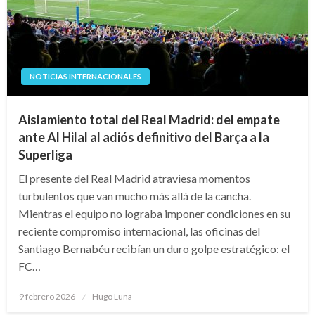
NOTICIAS INTERNACIONALES
Aislamiento total del Real Madrid: del empate
ante Al Hilal al adiós definitivo del Barça a la
Superliga
El presente del Real Madrid atraviesa momentos
turbulentos que van mucho más allá de la cancha.
Mientras el equipo no lograba imponer condiciones en su
reciente compromiso internacional, las oficinas del
Santiago Bernabéu recibían un duro golpe estratégico: el
FC…
Publicado
9 febrero 2026
Hugo Luna
en