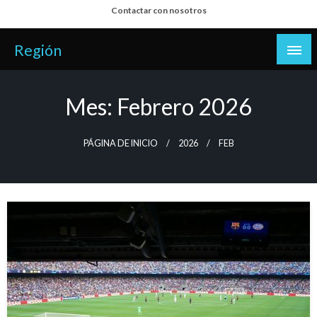
Salta
Contactar con nosotros
al
contenido
Región
Mes:
Febrero 2026
PÁGINA DE INICIO
2026
FEB