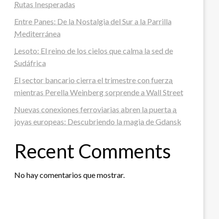
Rutas Inesperadas
Entre Panes: De la Nostalgia del Sur a la Parrilla
Mediterránea
Lesoto: El reino de los cielos que calma la sed de
Sudáfrica
El sector bancario cierra el trimestre con fuerza
mientras Perella Weinberg sorprende a Wall Street
Nuevas conexiones ferroviarias abren la puerta a
joyas europeas: Descubriendo la magia de Gdansk
Recent Comments
No hay comentarios que mostrar.