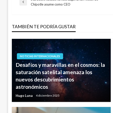
Navegación
Entrada
Chipotle asume como CEO
anterior
de
TAMBIÉN TE PODRÍA GUSTAR
entradas
NOTICIAS INTERNACIONALES
Desafíos y maravillas en el cosmos: la
saturación satelital amenaza los
nuevos descubrimientos
astronómicos
Hugo Luna
4 diciembre 2025