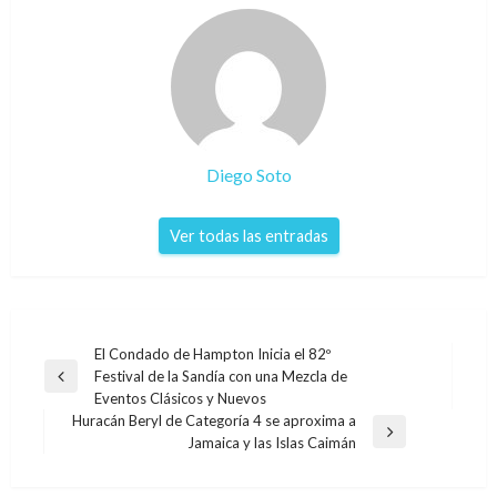
Diego Soto
Ver todas las entradas
Navegación
El Condado de Hampton Inicia el 82º
Festival de la Sandía con una Mezcla de
de
Entrada
Eventos Clásicos y Nuevos
anterior
entradas
Huracán Beryl de Categoría 4 se aproxima a
Entrada
Jamaica y las Islas Caimán
siguiente