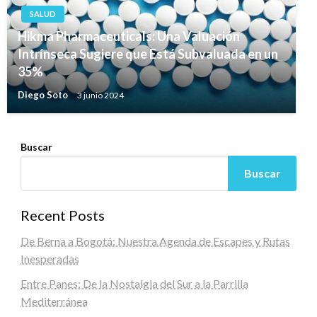
SALUD
Hikma Pharmaceuticals: Una Valuación
Intrínseca Sugiere que Está Subvaluada en un
35%
Diego Soto
3 junio 2024
Buscar
Buscar
Recent Posts
De Berna a Bogotá: Nuestra Agenda de Escapes y Rutas
Inesperadas
Entre Panes: De la Nostalgia del Sur a la Parrilla
Mediterránea