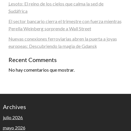
Lesoto: El reino de los cielos que calma la sed de
Sudáfrica
El sector bancario cierra el trimestre con fuerza mientras
Perella Weinberg sorprende a Wall Street
Nuevas conexiones ferroviarias abren la puerta a joyas
europeas: Descubriendo la magia de Gdansk
Recent Comments
No hay comentarios que mostrar.
Archives
julio 2026
mayo 2026