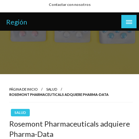
Salta
Contactar con nosotros
al
contenido
Región
PÁGINA DE INICIO
SALUD
ROSEMONT PHARMACEUTICALS ADQUIERE PHARMA-DATA
SALUD
Rosemont Pharmaceuticals adquiere
Pharma-Data