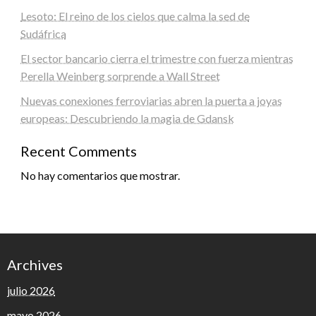
Lesoto: El reino de los cielos que calma la sed de
Sudáfrica
El sector bancario cierra el trimestre con fuerza mientras
Perella Weinberg sorprende a Wall Street
Nuevas conexiones ferroviarias abren la puerta a joyas
europeas: Descubriendo la magia de Gdansk
Recent Comments
No hay comentarios que mostrar.
Archives
julio 2026
mayo 2026