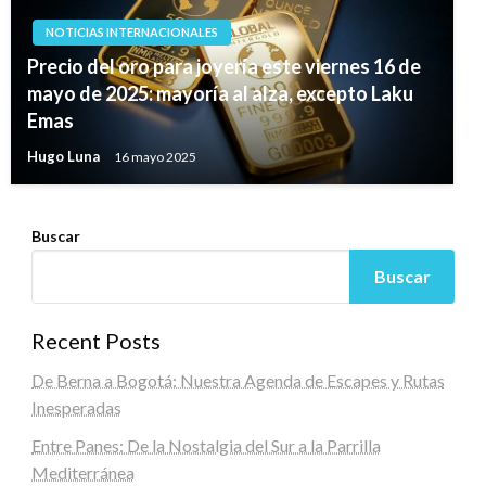
NOTICIAS INTERNACIONALES
Precio del oro para joyería este viernes 16 de
mayo de 2025: mayoría al alza, excepto Laku
Emas
Hugo Luna
16 mayo 2025
Buscar
Buscar
Recent Posts
De Berna a Bogotá: Nuestra Agenda de Escapes y Rutas
Inesperadas
Entre Panes: De la Nostalgia del Sur a la Parrilla
Mediterránea