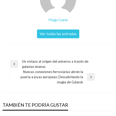
Hugo Luna
Ver todas las entradas
Navegación
Un vistazo al origen del universo a través de
Entrada
galaxias enanas
de
anterior
Nuevas conexiones ferroviarias abren la
entradas
puerta a joyas europeas: Descubriendo la
Entrada
magia de Gdansk
siguiente
TAMBIÉN TE PODRÍA GUSTAR