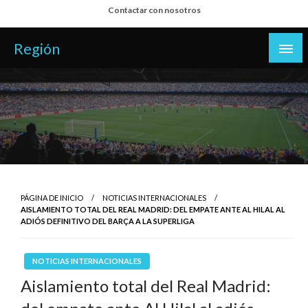
Salta
Contactar con nosotros
al
contenido
Región
PÁGINA DE INICIO
NOTICIAS INTERNACIONALES
AISLAMIENTO TOTAL DEL REAL MADRID: DEL EMPATE ANTE AL HILAL AL
ADIÓS DEFINITIVO DEL BARÇA A LA SUPERLIGA
NOTICIAS INTERNACIONALES
Aislamiento total del Real Madrid: