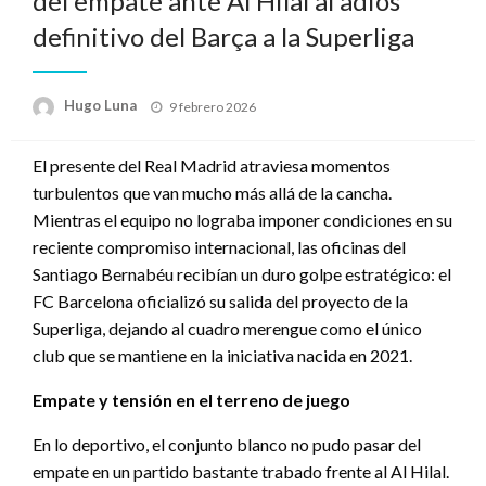
del empate ante Al Hilal al adiós
definitivo del Barça a la Superliga
Publicado
Hugo Luna
9 febrero 2026
en
El presente del Real Madrid atraviesa momentos
turbulentos que van mucho más allá de la cancha.
Mientras el equipo no lograba imponer condiciones en su
reciente compromiso internacional, las oficinas del
Santiago Bernabéu recibían un duro golpe estratégico: el
FC Barcelona oficializó su salida del proyecto de la
Superliga, dejando al cuadro merengue como el único
club que se mantiene en la iniciativa nacida en 2021.
Empate y tensión en el terreno de juego
En lo deportivo, el conjunto blanco no pudo pasar del
empate en un partido bastante trabado frente al Al Hilal.