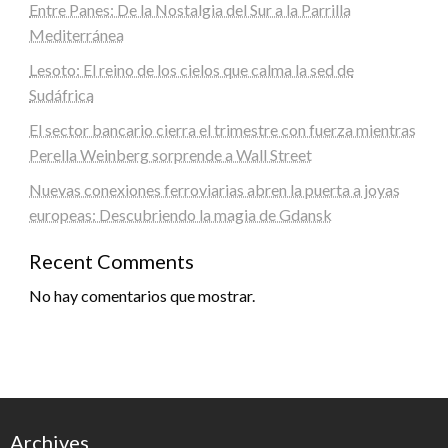
Entre Panes: De la Nostalgia del Sur a la Parrilla
Mediterránea
Lesoto: El reino de los cielos que calma la sed de
Sudáfrica
El sector bancario cierra el trimestre con fuerza mientras
Perella Weinberg sorprende a Wall Street
Nuevas conexiones ferroviarias abren la puerta a joyas
europeas: Descubriendo la magia de Gdansk
Recent Comments
No hay comentarios que mostrar.
Archives