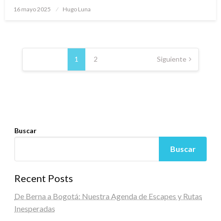
Publicado
16 mayo 2025
Hugo Luna
en
Paginación
de
1
2
Siguiente
entradas
Buscar
Buscar
Recent Posts
De Berna a Bogotá: Nuestra Agenda de Escapes y Rutas
Inesperadas