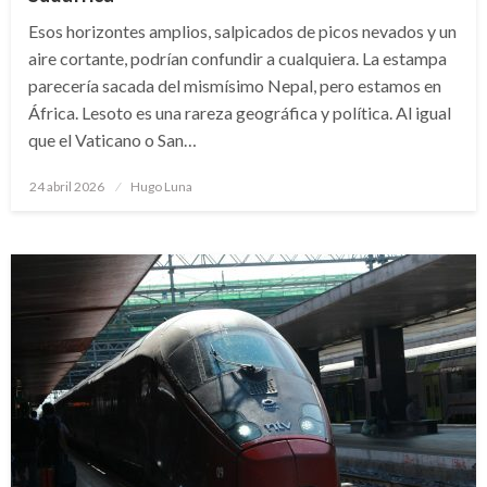
Esos horizontes amplios, salpicados de picos nevados y un
aire cortante, podrían confundir a cualquiera. La estampa
parecería sacada del mismísimo Nepal, pero estamos en
África. Lesoto es una rareza geográfica y política. Al igual
que el Vaticano o San…
Publicado
24 abril 2026
Hugo Luna
en