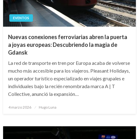
EVENTOS
Nuevas conexiones ferroviarias abren la puerta
a joyas europeas: Descubriendo la magia de
Gdansk
La red de transporte en tren por Europa acaba de volverse
mucho más accesible para los viajeros. Pleasant Holidays,
un operador turístico especializado en viajes grupales e
individuales bajo la recién renombrada marca A | T
Collective, anunció la expansión…
Publicado
4 marzo 2026
Hugo Luna
en