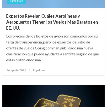
LIFESTYLE
Expertos Revelan Cuáles Aerolíneas y
Aeropuertos Tienen los Vuelos Más Baratos en
EE. UU.
Los precios de los boletos de avión son conocidos por su
falta de transparencia, pero los expertos del sitio de
ofertas de vuelos Going.com han publicado una nueva
clasificación que puede ayudarte a sentirte seguro de que
estás obteniendo una…
Publicado
26 agosto 2025
Hugo Luna
en