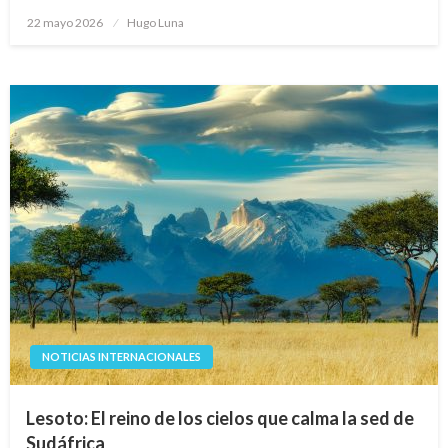
Publicado
22 mayo 2026
Hugo Luna
en
NOTICIAS INTERNACIONALES
Lesoto: El reino de los cielos que calma la sed de
Sudáfrica