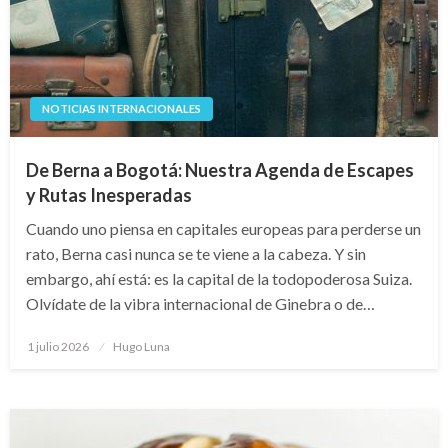
NOTICIAS INTERNACIONALES
De Berna a Bogotá: Nuestra Agenda de Escapes
y Rutas Inesperadas
Cuando uno piensa en capitales europeas para perderse un
rato, Berna casi nunca se te viene a la cabeza. Y sin
embargo, ahí está: es la capital de la todopoderosa Suiza.
Olvídate de la vibra internacional de Ginebra o de…
Publicado
1 julio 2026
Hugo Luna
en