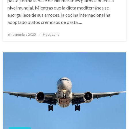
pasta, forma la base de innumerables platos icónicos a
nivel mundial. Mientras que la dieta mediterránea se
enorgullece de sus arroces, la cocina internacional ha
adoptado platos cremosos de pasta….
Publicado
6 noviembre 2025
Hugo Luna
en