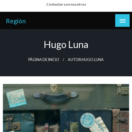
Salta
Contactar con nosotros
al
contenido
Región
Hugo Luna
PÁGINA DE INICIO
AUTOR:HUGO LUNA