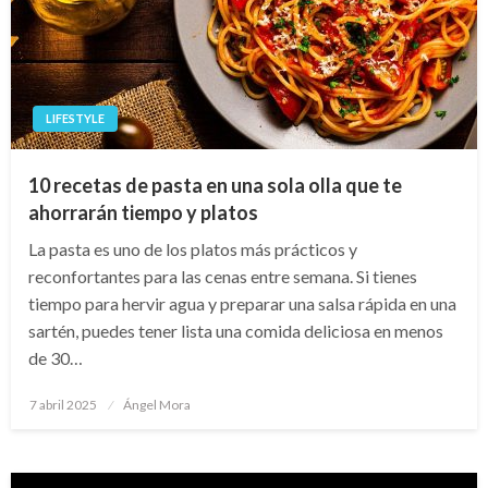
LIFESTYLE
10 recetas de pasta en una sola olla que te
ahorrarán tiempo y platos
La pasta es uno de los platos más prácticos y
reconfortantes para las cenas entre semana. Si tienes
tiempo para hervir agua y preparar una salsa rápida en una
sartén, puedes tener lista una comida deliciosa en menos
de 30…
Publicado
7 abril 2025
Ángel Mora
en