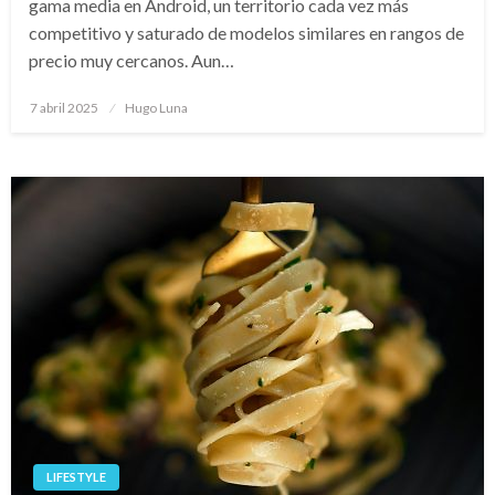
gama media en Android, un territorio cada vez más
competitivo y saturado de modelos similares en rangos de
precio muy cercanos. Aun…
Publicado
7 abril 2025
Hugo Luna
en
LIFESTYLE