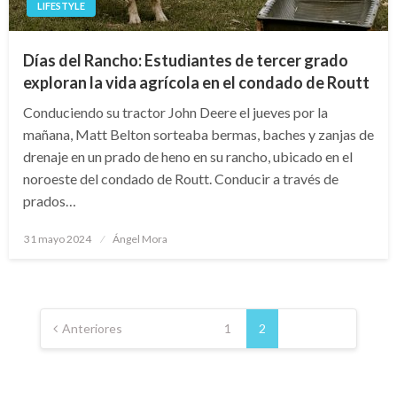
LIFESTYLE
Días del Rancho: Estudiantes de tercer grado
exploran la vida agrícola en el condado de Routt
Conduciendo su tractor John Deere el jueves por la
mañana, Matt Belton sorteaba bermas, baches y zanjas de
drenaje en un prado de heno en su rancho, ubicado en el
noroeste del condado de Routt. Conducir a través de
prados…
Publicado
31 mayo 2024
Ángel Mora
en
Paginación
de
Anteriores
1
2
entradas