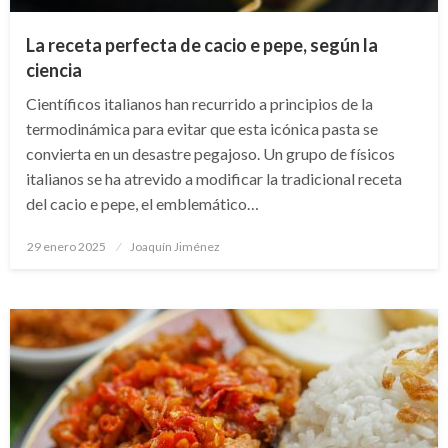
La receta perfecta de cacio e pepe, según la
ciencia
Científicos italianos han recurrido a principios de la
termodinámica para evitar que esta icónica pasta se
convierta en un desastre pegajoso. Un grupo de físicos
italianos se ha atrevido a modificar la tradicional receta
del cacio e pepe, el emblemático…
Publicado
29 enero 2025
Joaquín Jiménez
en