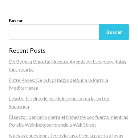
Buscar
Buscar
Recent Posts
De Berna a Bogotá: Nuestra Agenda de Escapes y Rutas
Inesperadas
Entre Panes: De la Nostalgia del Sur a la Parrilla
Mediterránea
Lesoto: El reino de los cielos que calma la sed de
Sudáfrica
El sector bancario cierra el trimestre con fuerza mientras
Perella Weinberg sorprende a Wall Street
Nuevas conexiones ferroviarias abren la puerta a joyas