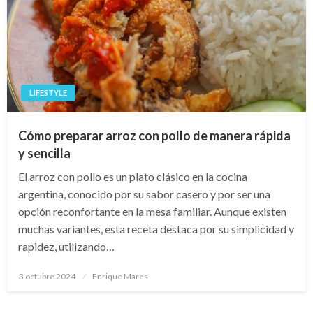
LIFESTYLE
Cómo preparar arroz con pollo de manera rápida
y sencilla
El arroz con pollo es un plato clásico en la cocina
argentina, conocido por su sabor casero y por ser una
opción reconfortante en la mesa familiar. Aunque existen
muchas variantes, esta receta destaca por su simplicidad y
rapidez, utilizando…
Publicado
3 octubre 2024
Enrique Mares
en