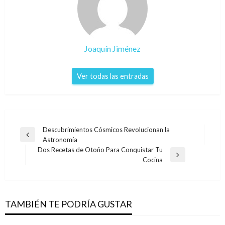
Joaquín Jiménez
Ver todas las entradas
Navegación
Descubrimientos Cósmicos Revolucionan la
Entrada
Astronomía
de
anterior
Dos Recetas de Otoño Para Conquistar Tu
entradas
Entrada
Cocina
siguiente
TAMBIÉN TE PODRÍA GUSTAR