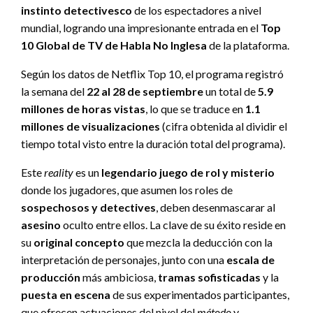
instinto detectivesco
de los espectadores a nivel
mundial, logrando una impresionante entrada en el
Top
10 Global de TV de Habla No Inglesa
de la plataforma.
Según los datos de Netflix Top 10, el programa registró
la semana del
22 al 28 de septiembre
un total de
5.9
millones de horas vistas
, lo que se traduce en
1.1
millones de visualizaciones
(cifra obtenida al dividir el
tiempo total visto entre la duración total del programa).
Este
reality
es un
legendario juego de rol y misterio
donde los jugadores, que asumen los roles de
sospechosos y detectives
, deben desenmascarar al
asesino
oculto entre ellos. La clave de su éxito reside en
su
original concepto
que mezcla la deducción con la
interpretación de personajes, junto con una
escala de
producción
más ambiciosa,
tramas sofisticadas
y la
puesta en escena
de sus experimentados participantes,
que ofrecen actuaciones del nivel del
método
y