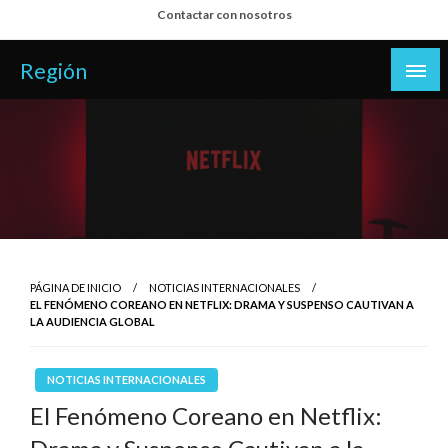
Salta
Contactar con nosotros
al
contenido
Región
PÁGINA DE INICIO
NOTICIAS INTERNACIONALES
EL FENÓMENO COREANO EN NETFLIX: DRAMA Y SUSPENSO CAUTIVAN A
LA AUDIENCIA GLOBAL
NOTICIAS INTERNACIONALES
El Fenómeno Coreano en Netflix: