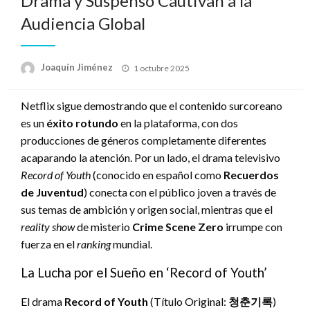
Drama y Suspenso Cautivan a la
Audiencia Global
Publicado
Joaquín Jiménez
1 octubre 2025
en
Netflix sigue demostrando que el contenido surcoreano
es un
éxito rotundo
en la plataforma, con dos
producciones de géneros completamente diferentes
acaparando la atención. Por un lado, el drama televisivo
Record of Youth
(conocido en español como
Recuerdos
de Juventud
) conecta con el público joven a través de
sus temas de ambición y origen social, mientras que el
reality show
de misterio
Crime Scene Zero
irrumpe con
fuerza en el
ranking
mundial.
La Lucha por el Sueño en ‘Record of Youth’
El drama
Record of Youth
(Título Original:
청춘기록
)