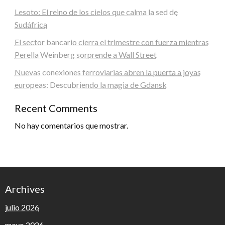
Lesoto: El reino de los cielos que calma la sed de
Sudáfrica
El sector bancario cierra el trimestre con fuerza mientras
Perella Weinberg sorprende a Wall Street
Nuevas conexiones ferroviarias abren la puerta a joyas
europeas: Descubriendo la magia de Gdansk
Recent Comments
No hay comentarios que mostrar.
Archives
julio 2026
mayo 2026