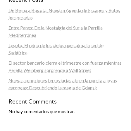
De Berna a Bogotá: Nuestra Agenda de Escapes y Rutas
Inesperadas
Entre Panes: De la Nostalgia del Sur a la Parrilla
Mediterránea
Lesoto: El reino de los cielos que calma la sed de
Sudáfrica
El sector bancario cierra el trimestre con fuerza mientras
Perella Weinberg sorprende a Wall Street
Nuevas conexiones ferroviarias abren la puerta a joyas
europeas: Descubriendo la magia de Gdansk
Recent Comments
No hay comentarios que mostrar.