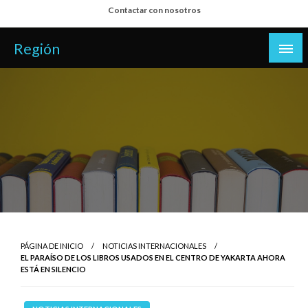
Salta
Contactar con nosotros
al
contenido
Región
PÁGINA DE INICIO
NOTICIAS INTERNACIONALES
EL PARAÍSO DE LOS LIBROS USADOS EN EL CENTRO DE YAKARTA AHORA
ESTÁ EN SILENCIO