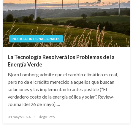
NOTICIAS INTERNACIONALES
La Tecnología Resolverá los Problemas de la
Energía Verde
Bjorn Lomborg admite que el cambio climático es real,
pero no da el crédito merecido a aquellos que buscan
soluciones y las implementan lo antes posible (“El
verdadero costo de la energía eólica y solar”, Review-
Journal del 26 de mayo)….
Publicado
31 mayo 2024
Diego Soto
en