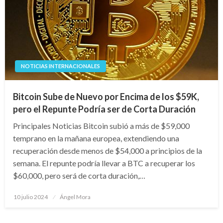
NOTICIAS INTERNACIONALES
Bitcoin Sube de Nuevo por Encima de los $59K,
pero el Repunte Podría ser de Corta Duración
Principales Noticias Bitcoin subió a más de $59,000
temprano en la mañana europea, extendiendo una
recuperación desde menos de $54,000 a principios de la
semana. El repunte podría llevar a BTC a recuperar los
$60,000, pero será de corta duración,…
Publicado
10 julio 2024
Ángel Mora
en