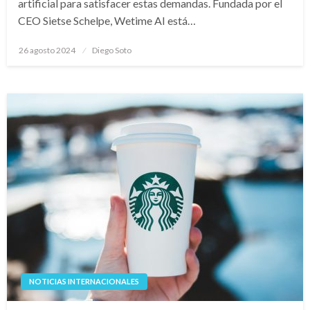
artificial para satisfacer estas demandas. Fundada por el
CEO Sietse Schelpe, Wetime AI está…
Publicado
26 agosto 2024
Diego Soto
en
NOTICIAS INTERNACIONALES