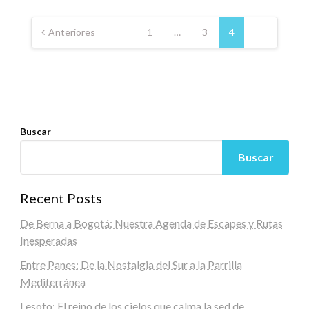
Paginación
de
Anteriores
1
…
3
4
entradas
Buscar
Buscar
Recent Posts
De Berna a Bogotá: Nuestra Agenda de Escapes y Rutas
Inesperadas
Entre Panes: De la Nostalgia del Sur a la Parrilla
Mediterránea
Lesoto: El reino de los cielos que calma la sed de