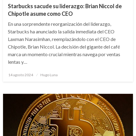
Starbucks sacude su liderazgo: Brian Niccol de
Chipotle asume como CEO
En una sorprendente reorganización del liderazgo,
Starbucks ha anunciado la salida inmediata del CEO
Laxman Narasimhan, reemplazándolo con el CEO de
Chipotle, Brian Niccol. La decisión del gigante del café
marca un momento crucial mientras navega por ventas
lentas y…
Publicado
14 agosto 2024
Hugo Luna
en