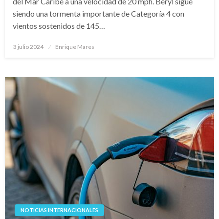
del Mar Caribe a una velocidad de 20 mph. Beryl sigue
siendo una tormenta importante de Categoría 4 con
vientos sostenidos de 145…
Publicado
3 julio 2024
Enrique Mares
en
NOTICIAS INTERNACIONALES