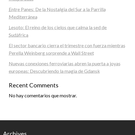
Entre Panes: De la Nostalgia del Sur a la Parrilla
Mediterránea
Lesoto: El reino de los cielos que calma la sed de
Sudáfrica
El sector bancario cierra el trimestre con fuerza mientras
Perella Weinberg sorprende a Wall Street
Nuevas conexiones ferroviarias abren la puerta a joyas
europeas: Descubriendo la magia de Gdansk
Recent Comments
No hay comentarios que mostrar.
Archives