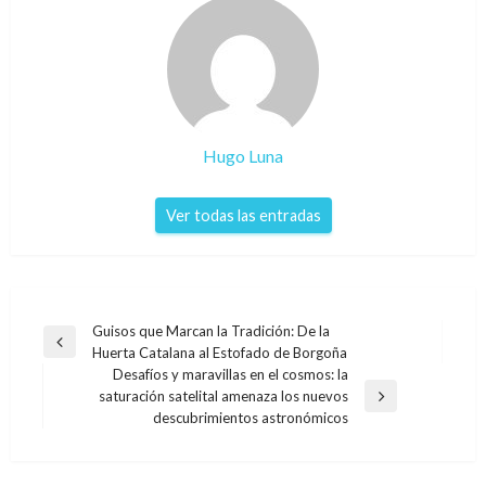
Hugo Luna
Ver todas las entradas
Navegación
Guisos que Marcan la Tradición: De la
Entrada
Huerta Catalana al Estofado de Borgoña
de
anterior
Desafíos y maravillas en el cosmos: la
entradas
saturación satelital amenaza los nuevos
Entrada
descubrimientos astronómicos
siguiente