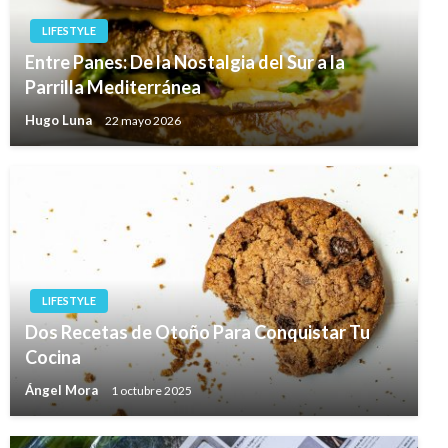
LIFESTYLE
Entre Panes: De la Nostalgia del Sur a la
Parrilla Mediterránea
Hugo Luna
22 mayo 2026
LIFESTYLE
Dos Recetas de Otoño Para Conquistar Tu
Cocina
Ángel Mora
1 octubre 2025