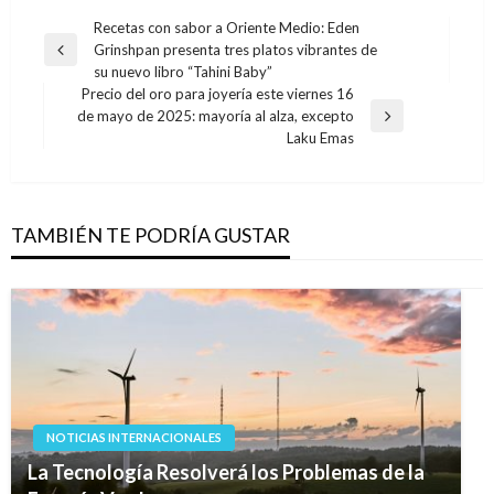
Navegación
Recetas con sabor a Oriente Medio: Eden
Grinshpan presenta tres platos vibrantes de
de
Entrada
su nuevo libro “Tahini Baby”
anterior
entradas
Precio del oro para joyería este viernes 16
de mayo de 2025: mayoría al alza, excepto
Entrada
Laku Emas
siguiente
TAMBIÉN TE PODRÍA GUSTAR
NOTICIAS INTERNACIONALES
La Tecnología Resolverá los Problemas de la