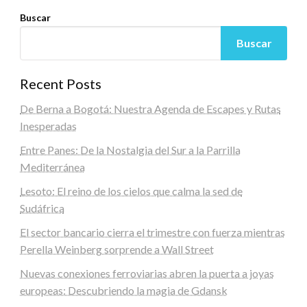
Buscar
Buscar
Recent Posts
De Berna a Bogotá: Nuestra Agenda de Escapes y Rutas
Inesperadas
Entre Panes: De la Nostalgia del Sur a la Parrilla
Mediterránea
Lesoto: El reino de los cielos que calma la sed de
Sudáfrica
El sector bancario cierra el trimestre con fuerza mientras
Perella Weinberg sorprende a Wall Street
Nuevas conexiones ferroviarias abren la puerta a joyas
europeas: Descubriendo la magia de Gdansk