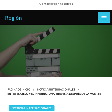
Salta
Contactar con nosotros
al
contenido
Región
PÁGINA DE INICIO
NOTICIAS INTERNACIONALES
ENTRE EL CIELO Y EL INFIERNO: UNA TRAVESÍA DESPUÉS DE LA MUERTE
NOTICIAS INTERNACIONALES