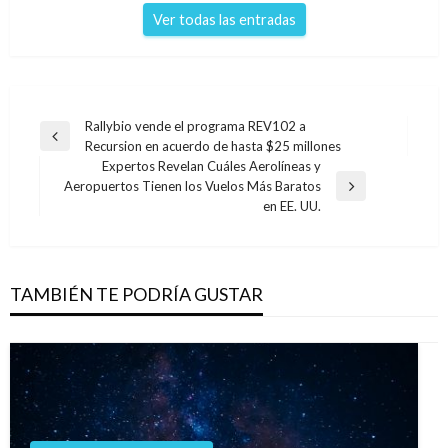
Ver todas las entradas
Navegación
Rallybio vende el programa REV102 a
Entrada
Recursion en acuerdo de hasta $25 millones
de
anterior
Expertos Revelan Cuáles Aerolíneas y
entradas
Aeropuertos Tienen los Vuelos Más Baratos
Entrada
en EE. UU.
siguiente
TAMBIÉN TE PODRÍA GUSTAR