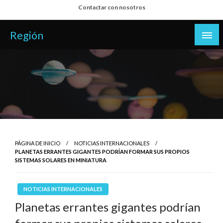
Salta
Contactar con nosotros
al
contenido
Región
PÁGINA DE INICIO
NOTICIAS INTERNACIONALES
PLANETAS ERRANTES GIGANTES PODRÍAN FORMAR SUS PROPIOS
SISTEMAS SOLARES EN MINIATURA
NOTICIAS INTERNACIONALES
Planetas errantes gigantes podrían