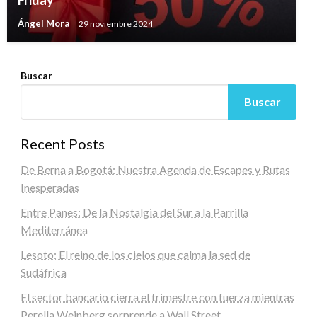
Friday
Ángel Mora
29 noviembre 2024
Buscar
Buscar
Recent Posts
De Berna a Bogotá: Nuestra Agenda de Escapes y Rutas
Inesperadas
Entre Panes: De la Nostalgia del Sur a la Parrilla
Mediterránea
Lesoto: El reino de los cielos que calma la sed de
Sudáfrica
El sector bancario cierra el trimestre con fuerza mientras
Perella Weinberg sorprende a Wall Street