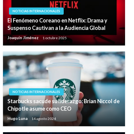
NOTICIAS INTERNACIONALES
El Fenómeno Coreano en Netflix: Drama y
Suspenso Cautivan a la Audiencia Global
Joaquín Jiménez
1 octubre 2025
NOTICIAS INTERNACIONALES
Starbucks sacude su liderazgo: Brian Niccol de
Chipotle asume como CEO
Hugo Luna
14 agosto 2024