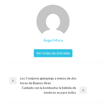
Ángel Mora
Ver todas las entradas
Navegación
Los 5 mejores glampings a menos de dos
Entrada
horas de Buenos Aires
de
anterior
Cuidado con la kombucha: la bebida de
entradas
Entrada
moda no es para todos
siguiente