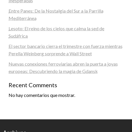
Inesperadas
Entre Panes: De la Nostalgia del Sur a la Parrilla
Mediterránea
Lesoto: El reino de los cielos que calma la sed de
Sudáfrica
El sector bancario cierra el trimestre con fuerza mientras
Perella Weinberg sorprende a Wall Street
Nuevas conexiones ferroviarias abren la puerta a joyas
europeas: Descubriendo la magia de Gdansk
Recent Comments
No hay comentarios que mostrar.