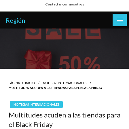
Salta
Contactar con nosotros
al
contenido
Región
PÁGINA DE INICIO
NOTICIAS INTERNACIONALES
MULTITUDES ACUDEN A LAS TIENDAS PARA EL BLACK FRIDAY
NOTICIAS INTERNACIONALES
Multitudes acuden a las tiendas para
el Black Friday